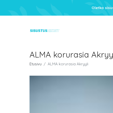
Oletko sis
ALMA korurasia Akryy
Etusivu
ALMA korurasia Akryyli