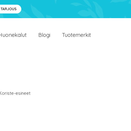
 TARJOUS
Huonekalut
Blogi
Tuotemerkit
Koriste-esineet