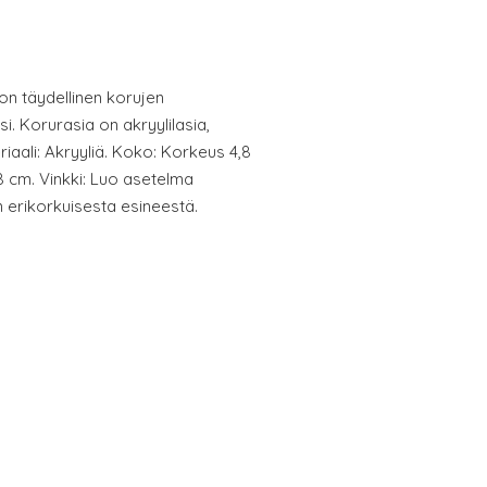
 on täydellinen korujen
si. Korurasia on akryylilasia,
riaali: Akryyliä. Koko: Korkeus 4,8
8 cm. Vinkki: Luo asetelma
n erikorkuisesta esineestä.