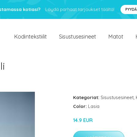
ustamassa kotiasi?
Löydä parhaat tarjoukset täältä!
PYYDÄ
Kodintekstiilit
Sisustusesineet
Matot
li
Kategoriat:
Sisustusesineet
,
Color:
Lasia
14.9 EUR