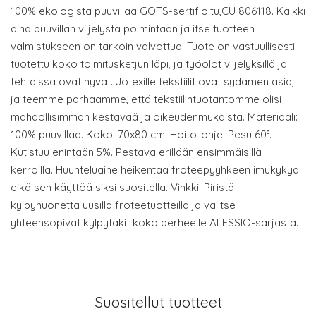
100% ekologista puuvillaa GOTS-sertifioitu,CU 806118. Kaikki
aina puuvillan viljelystä poimintaan ja itse tuotteen
valmistukseen on tarkoin valvottua. Tuote on vastuullisesti
tuotettu koko toimitusketjun läpi, ja työolot viljelyksillä ja
tehtaissa ovat hyvät. Jotexille tekstiilit ovat sydämen asia,
ja teemme parhaamme, että tekstiilintuotantomme olisi
mahdollisimman kestävää ja oikeudenmukaista. Materiaali:
100% puuvillaa. Koko: 70x80 cm. Hoito-ohje: Pesu 60°.
Kutistuu enintään 5%. Pestävä erillään ensimmäisillä
kerroilla. Huuhteluaine heikentää froteepyyhkeen imukykyä
eikä sen käyttöä siksi suositella. Vinkki: Piristä
kylpyhuonetta uusilla froteetuotteilla ja valitse
yhteensopivat kylpytakit koko perheelle ALESSIO-sarjasta.
Suositellut tuotteet