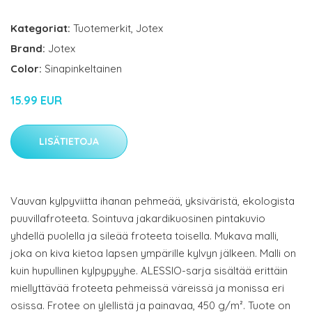
Kategoriat:
Tuotemerkit
,
Jotex
Brand:
Jotex
Color:
Sinapinkeltainen
15.99 EUR
LISÄTIETOJA
Vauvan kylpyviitta ihanan pehmeää, yksiväristä, ekologista
puuvillafroteeta. Sointuva jakardikuosinen pintakuvio
yhdellä puolella ja sileää froteeta toisella. Mukava malli,
joka on kiva kietoa lapsen ympärille kylvyn jälkeen. Malli on
kuin hupullinen kylpypyyhe. ALESSIO-sarja sisältää erittäin
miellyttävää froteeta pehmeissä väreissä ja monissa eri
osissa. Frotee on ylellistä ja painavaa, 450 g/m². Tuote on