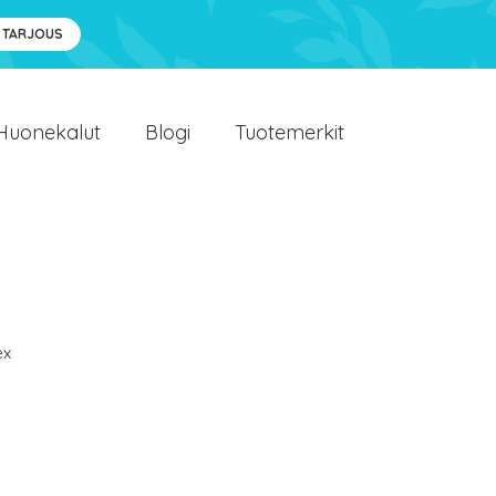
 TARJOUS
Huonekalut
Blogi
Tuotemerkit
ex