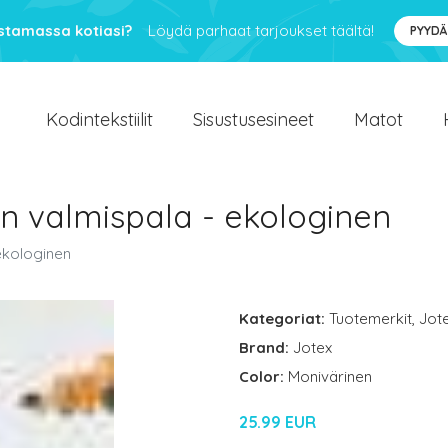
ustamassa kotiasi?
Löydä parhaat tarjoukset täältä!
PYYDÄ
Kodintekstiilit
Sisustusesineet
Matot
n valmispala - ekologinen
ekologinen
Kategoriat:
Tuotemerkit
,
Jot
Brand:
Jotex
Color:
Monivärinen
25.99 EUR