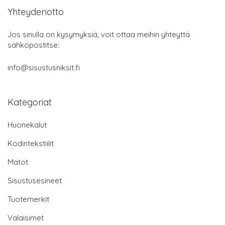
Yhteydenotto
Jos sinulla on kysymyksiä, voit ottaa meihin yhteyttä
sähköpostitse:
info@sisustusniksit.fi
Kategoriat
Huonekalut
Kodintekstiilit
Matot
Sisustusesineet
Tuotemerkit
Valaisimet