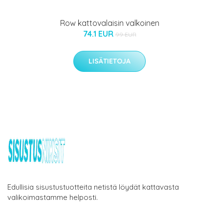
Row kattovalaisin valkoinen
74.1 EUR
99 EUR
LISÄTIETOJA
Edullisia sisustustuotteita netistä löydät kattavasta
valikoimastamme helposti.