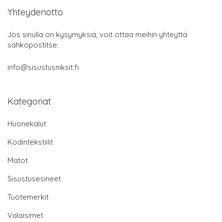
Yhteydenotto
Jos sinulla on kysymyksiä, voit ottaa meihin yhteyttä
sähköpostitse:
info@sisustusniksit.fi
Kategoriat
Huonekalut
Kodintekstiilit
Matot
Sisustusesineet
Tuotemerkit
Valaisimet