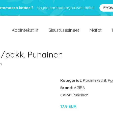
ustamassa kotiasi?
Löydä parhaat tarjoukset täältä!
PYYDÄ
Kodintekstiilit
Sisustusesineet
Matot
2/pakk. Punainen
n
Kategoriat:
Kodintekstiilit
,
Py
Brand:
AGIRA
Color:
Punainen
17.9 EUR