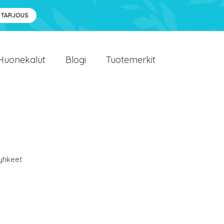
 TARJOUS
Huonekalut
Blogi
Tuotemerkit
yhkeet