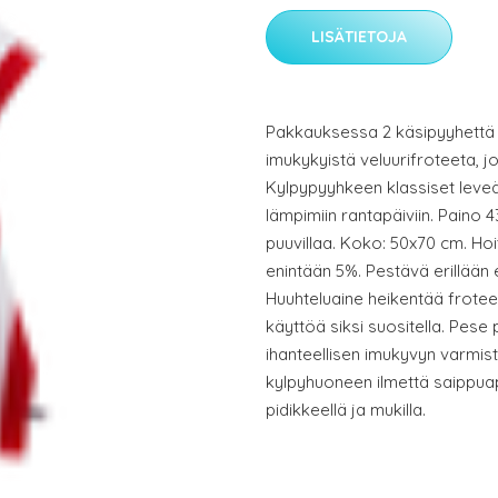
LISÄTIETOJA
Pakkauksessa 2 käsipyyhettä l
imukykyistä veluurifroteeta, 
Kylpypyyhkeen klassiset leveä
lämpimiin rantapäiviin. Paino 
puuvillaa. Koko: 50x70 cm. Hoi
enintään 5%. Pestävä erillään e
Huuhteluaine heikentää frote
käyttöä siksi suositella. Pese
ihanteellisen imukyvyn varmist
kylpyhuoneen ilmettä saippu
pidikkeellä ja mukilla.