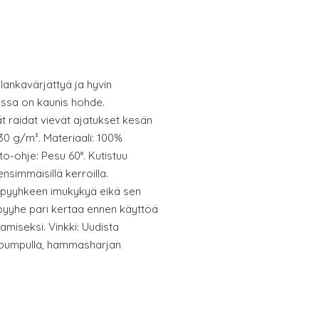
ankavärjättyä ja hyvin
jossa on kaunis hohde.
t raidat vievät ajatukset kesän
430 g/m². Materiaali: 100%
to-ohje: Pesu 60°. Kutistuu
nsimmäisillä kerroilla.
epyyhkeen imukykyä eikä sen
 pyyhe pari kertaa ennen käyttöä
amiseksi. Vinkki: Uudista
apumpulla, hammasharjan