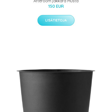
Afteroom jakkara Musta
150 EUR
LISÄTIETOJA