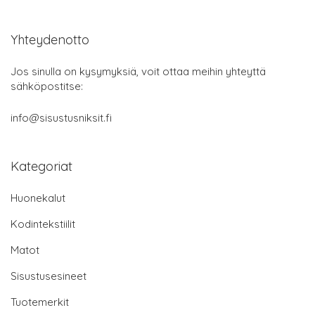
Yhteydenotto
Jos sinulla on kysymyksiä, voit ottaa meihin yhteyttä
sähköpostitse:
info@sisustusniksit.fi
Kategoriat
Huonekalut
Kodintekstiilit
Matot
Sisustusesineet
Tuotemerkit