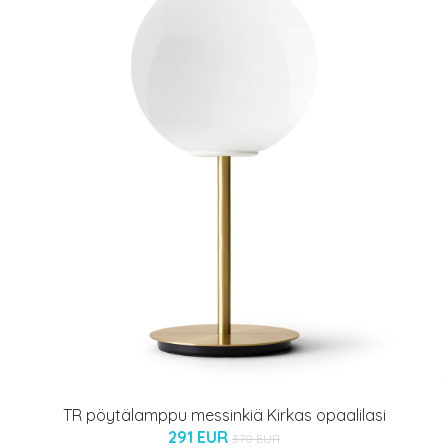
TR pöytälamppu messinkiä Kirkas opaalilasi
291 EUR
370 EUR