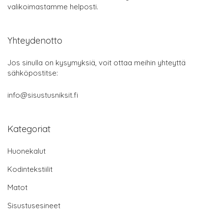
valikoimastamme helposti.
Yhteydenotto
Jos sinulla on kysymyksiä, voit ottaa meihin yhteyttä
sähköpostitse:
info@sisustusniksit.fi
Kategoriat
Huonekalut
Kodintekstiilit
Matot
Sisustusesineet