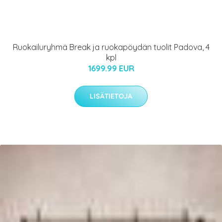
Ruokailuryhmä Break ja ruokapöydän tuolit Padova, 4
kpl
1699.99 EUR
LISÄTIETOJA