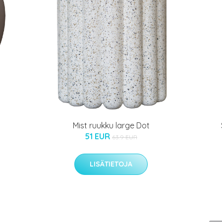
Mist ruukku large Dot
51 EUR
63.9 EUR
LISÄTIETOJA