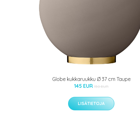
Globe kukkaruukku Ø 37 cm Taupe
145 EUR
150 EUR
LISÄTIETOJA