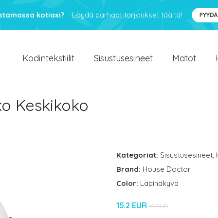
ustamassa kotiasi?
Löydä parhaat tarjoukset täältä!
PYYDÄ
Kodintekstiilit
Sisustusesineet
Matot
ko Keskikoko
Kategoriat:
Sisustusesineet
,
Brand:
House Doctor
Color:
Läpinäkyvä
15.2 EUR
19 EUR