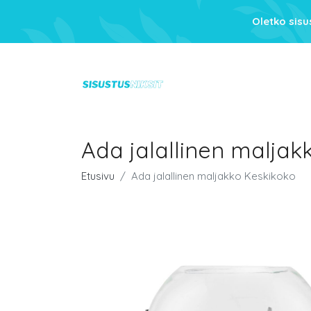
Oletko sis
Ada jalallinen maljak
Etusivu
Ada jalallinen maljakko Keskikoko