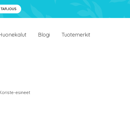
 TARJOUS
Huonekalut
Blogi
Tuotemerkit
Koriste-esineet