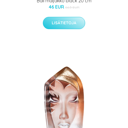
Ball maljakko black 20 cm
46 EUR
66.5 EUR
LISÄTIETOJA