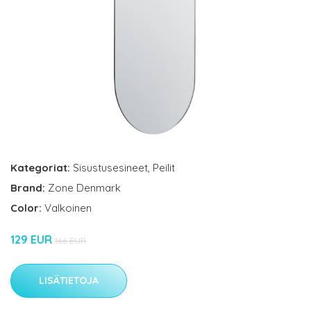
Kategoriat:
Sisustusesineet
,
Peilit
Brand:
Zone Denmark
Color:
Valkoinen
129 EUR
166 EUR
LISÄTIETOJA