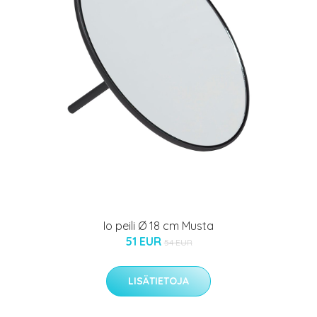
Io peili Ø 18 cm Musta
51 EUR
54 EUR
LISÄTIETOJA