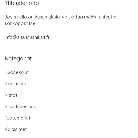
Yhteydenotto
Jos sinulla on kysymyksiä, voit ottaa meihin yhteyttä
sähköpostitse:
info@sisustusniksit.fi
Kategoriat
Huonekalut
Kodintekstiilit
Matot
Sisustusesineet
Tuotemerkit
Valaisimet