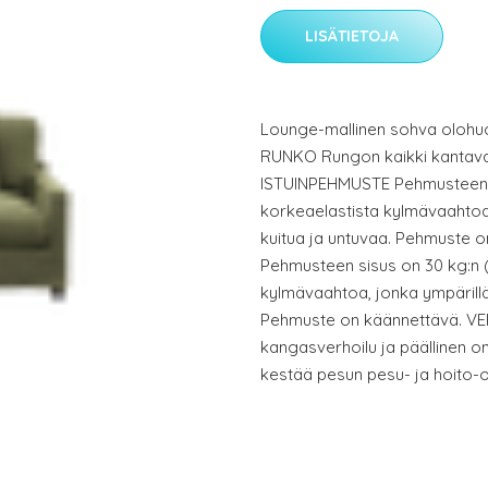
LISÄTIETOJA
Lounge-mallinen sohva olohu
RUNKO Rungon kaikki kantavat
ISTUINPEHMUSTE Pehmusteen s
korkeaelastista kylmävaahtoa,
kuitua ja untuvaa. Pehmuste
Pehmusteen sisus on 30 kg:n 
kylmävaahtoa, jonka ympärillä 
Pehmuste on käännettävä. VER
kangasverhoilu ja päällinen on 
kestää pesun pesu- ja hoito-o