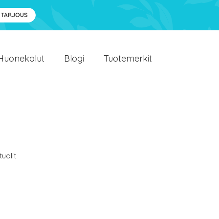
 TARJOUS
Huonekalut
Blogi
Tuotemerkit
uolit