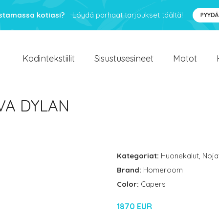
ustamassa kotiasi?
Löydä parhaat tarjoukset täältä!
PYYDÄ
Kodintekstiilit
Sisustusesineet
Matot
HVA DYLAN
Kategoriat:
Huonekalut
,
Nojat
Brand:
Homeroom
Color:
Capers
1870 EUR