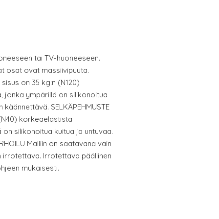
oneeseen tai TV-huoneeseen.
 osat ovat massiivipuuta.
isus on 35 kg:n (N120)
 jonka ympärillä on silikonoitua
 on käännettävä. SELKÄPEHMUSTE
(N40) korkeaelastista
on silikonoitua kuitua ja untuvaa.
HOILU Malliin on saatavana vain
irrotettava. Irrotettava päällinen
hjeen mukaisesti.