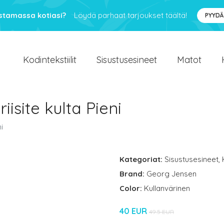
ustamassa kotiasi?
Löydä parhaat tarjoukset täältä!
PYYDÄ
Kodintekstiilit
Sisustusesineet
Matot
iisite kulta Pieni
i
Kategoriat:
Sisustusesineet
,
Brand:
Georg Jensen
Color:
Kullanvärinen
40 EUR
49.5 EUR