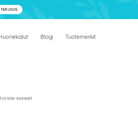
 TARJOUS
Huonekalut
Blogi
Tuotemerkit
Koriste-esineet