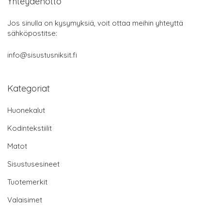
Yhteydenotto
Jos sinulla on kysymyksiä, voit ottaa meihin yhteyttä
sähköpostitse:
info@sisustusniksit.fi
Kategoriat
Huonekalut
Kodintekstiilit
Matot
Sisustusesineet
Tuotemerkit
Valaisimet