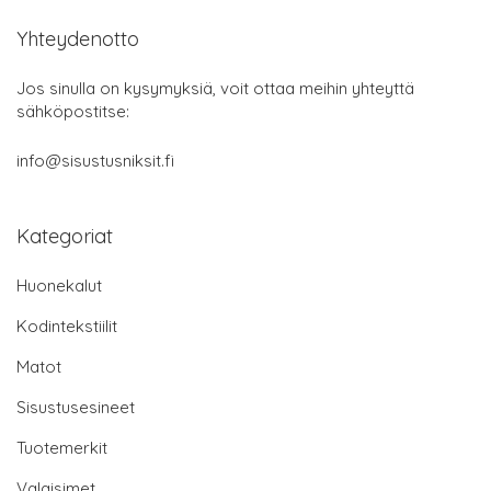
Yhteydenotto
Jos sinulla on kysymyksiä, voit ottaa meihin yhteyttä
sähköpostitse:
info@sisustusniksit.fi
Kategoriat
Huonekalut
Kodintekstiilit
Matot
Sisustusesineet
Tuotemerkit
Valaisimet